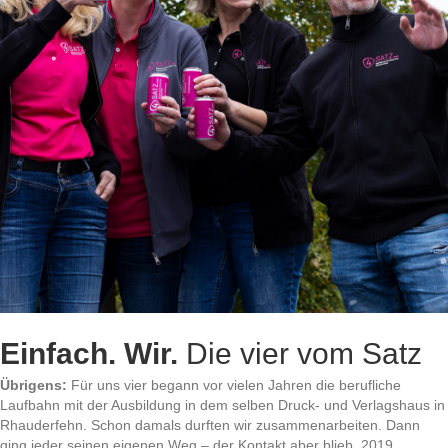
Einfach. Wir.
Die vier vom Satz
Übrigens:
Für uns vier begann vor vielen Jahren die berufliche
Laufbahn mit der Ausbildung in dem selben Druck- und Verlagshaus in
Rhauderfehn. Schon damals durften wir zusammenarbeiten. Dann
ging jeder seinen eigenen Weg – der Kontakt aber blieb. 2019