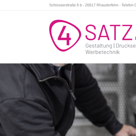
Schlosserstraße 6 b - 26817 Rhauderfehn - Telefon 0